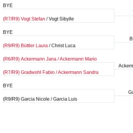
BYE
(R7/R9) Vogt Stefan
/ Vogt Sibylle
BYE
B
(R9/R9) Büttler Laura
/ Christ Luca
(R6/R9) Ackermann Jana
/ Ackermann Mario
Ackerm
(R7/R9) Gradwohl Fabio
/ Ackermann Sandra
BYE
Ga
(R9/R9) Garcia Nicole / Garcia Luis