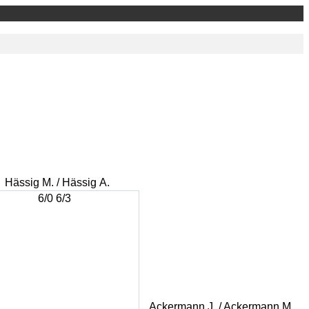
Hässig M. / Hässig A.
6/0 6/3
Ackermann J. / Ackermann M.