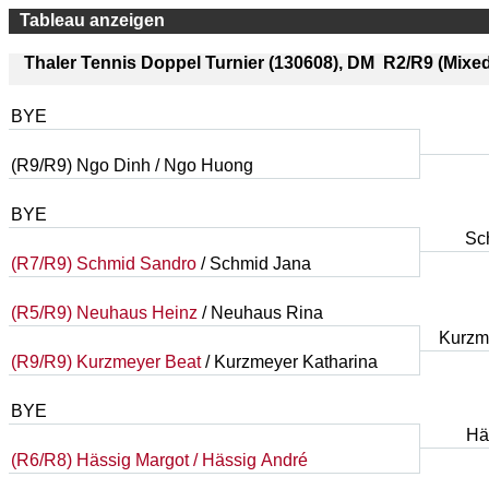
Tableau anzeigen
Thaler Tennis Doppel Turnier (130608), DM R2/R9 (Mixed
BYE
(R9/R9) Ngo Dinh / Ngo Huong
BYE
Sch
(R7/R9) Schmid Sandro
/ Schmid Jana
(R5/R9) Neuhaus Heinz
/ Neuhaus Rina
Kurzme
(R9/R9) Kurzmeyer Beat
/ Kurzmeyer Katharina
BYE
Hä
(R6/R8) Hässig Margot
/ Hässig André