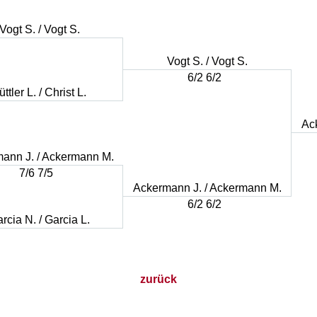
Vogt S. / Vogt S.
Vogt S. / Vogt S.
6/2 6/2
üttler L. / Christ L.
Ac
ann J. / Ackermann M.
7/6 7/5
Ackermann J. / Ackermann M.
6/2 6/2
rcia N. / Garcia L.
zurück