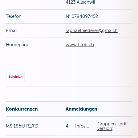
4123 Allschwil
Telefon
N: 0794897452
Email
raphaelniederer@gmx.ch
Homepage
www.tcob.ch
Spielplan
Konkurrenzen
Anmeldungen
Gruppen
(
pdf
MS 18&U R1/R9
4
Infos...
version
)