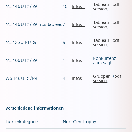
Tableau
(
pdf
MS 14&U R1/R9
16
Infos...
version
)
Tableau
(
pdf
MS 14&U R1/R9 Trosttableau
7
Infos...
version
)
Tableau
(
pdf
MS 12&U R1/R9
9
Infos...
version
)
Konkurrenz
MS 10&U R1/R9
1
Infos...
abgesagt
Gruppen
(
pdf
WS 14&U R1/R9
4
Infos...
version
)
verschiedene Informationen
Turnierkategorie
Next Gen Trophy