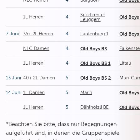
NLC Herren
4
Burgdorf
Old Boys
Sportcenter
1L Herren
4
Old Boys
Leuggern
7 Juni
35+ 2L Herren
4
Laufenburg 1
Old Boys
NLC Damen
4
Old Boys BS
Falkenste
1L Herren
4
Old Boys BS 1
Littau
13 Juni
40+ 2L Damen
5
Old Boys BS 2
Muri-Güm
14 Juni
1L Damen
5
Marin
Old Boys
1L Herren
5
Dählhölzli BE
Old Boys
*Beachten Sie bitte, dass nur Begegnungen
aufgeführt sind, in denen die Gruppenspiele