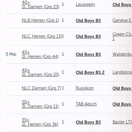
40+
1
Leuggern
Old Boys
2L Damen (Grp 23)
NLB Herren (Grp 1)
1
Old Boys BS
Genève E.
Green Cl
NLC Herren (Grp 13)
1
Old Boys BS
1
45+
3 Mai
1
Old Boys BS
Waldenb
2L Herren (Grp 44)
40+
1
Old Boys BS 2
Landskro
2L Damen (Grp 25)
NLC Damen (Grp 7)
1
Russikon
Old Boys
50+
1
TAB Aesch
Old Boys
3L Damen (Grp 11)
35+
1
Old Boys BS
Basler LT
2L Herren (Grp 36)