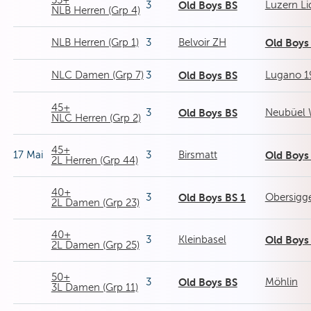
55+
3
Old Boys BS
Luzern Li
NLB Herren (Grp 4)
NLB Herren (Grp 1)
3
Belvoir ZH
Old Boys
NLC Damen (Grp 7)
3
Old Boys BS
Lugano 1
45+
3
Old Boys BS
Neubüel 
NLC Herren (Grp 2)
45+
17 Mai
3
Birsmatt
Old Boys
2L Herren (Grp 44)
40+
3
Old Boys BS 1
Obersigg
2L Damen (Grp 23)
40+
3
Kleinbasel
Old Boys
2L Damen (Grp 25)
50+
3
Old Boys BS
Möhlin
3L Damen (Grp 11)