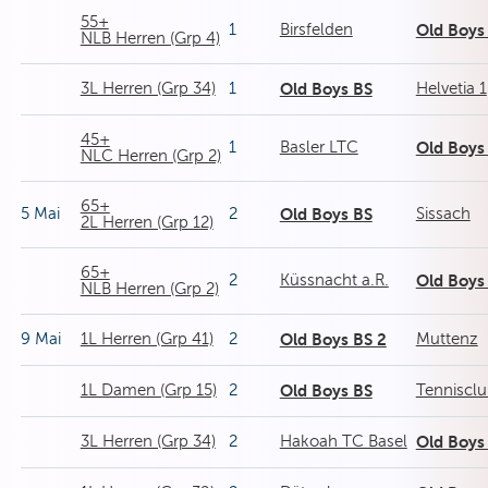
55+
1
Birsfelden
Old Boys
NLB Herren (Grp 4)
3L Herren (Grp 34)
1
Old Boys BS
Helvetia 1
45+
1
Basler LTC
Old Boys
NLC Herren (Grp 2)
65+
5 Mai
2
Old Boys BS
Sissach
2L Herren (Grp 12)
65+
2
Küssnacht a.R.
Old Boys
NLB Herren (Grp 2)
9 Mai
1L Herren (Grp 41)
2
Old Boys BS 2
Muttenz
1L Damen (Grp 15)
2
Old Boys BS
Tenniscl
3L Herren (Grp 34)
2
Hakoah TC Basel
Old Boys