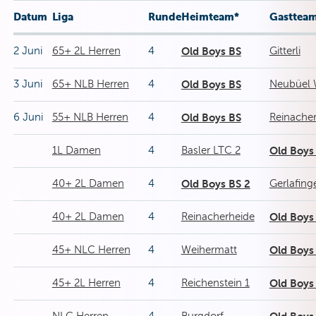
Datum
Liga
Runde
Heimteam*
Gasttea
2 Juni
65+ 2L Herren
4
Old Boys BS
Gitterli
3 Juni
65+ NLB Herren
4
Old Boys BS
Neubüel 
6 Juni
55+ NLB Herren
4
Old Boys BS
Reinache
1L Damen
4
Basler LTC 2
Old Boys
40+ 2L Damen
4
Old Boys BS 2
Gerlafing
40+ 2L Damen
4
Reinacherheide
Old Boys
45+ NLC Herren
4
Weihermatt
Old Boys
45+ 2L Herren
4
Reichenstein 1
Old Boys