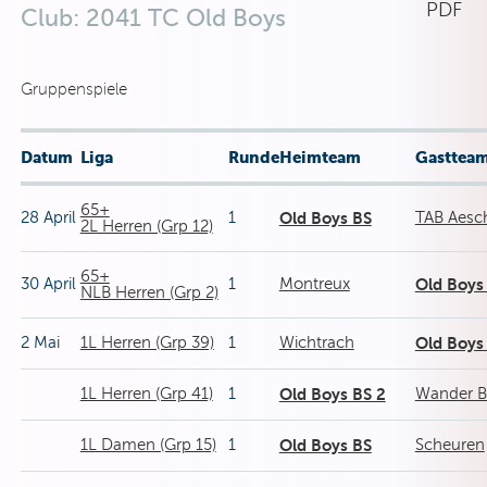
PDF
Club: 2041 TC Old Boys
Gruppenspiele
Datum
Liga
Runde
Heimteam
Gasttea
65+
28 April
1
Old Boys BS
TAB Aesc
2L Herren (Grp 12)
65+
30 April
1
Montreux
Old Boys
NLB Herren (Grp 2)
2 Mai
1L Herren (Grp 39)
1
Wichtrach
Old Boys
1L Herren (Grp 41)
1
Old Boys BS 2
Wander 
1L Damen (Grp 15)
1
Old Boys BS
Scheuren