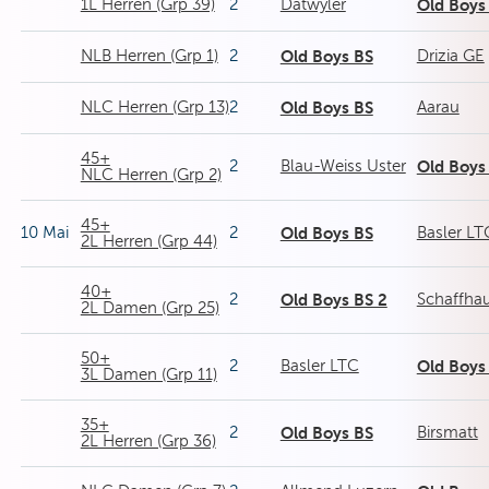
1L Herren (Grp 39)
2
Dätwyler
Old Boys
NLB Herren (Grp 1)
2
Old Boys BS
Drizia GE
NLC Herren (Grp 13)
2
Old Boys BS
Aarau
45+
2
Blau-Weiss Uster
Old Boys
NLC Herren (Grp 2)
45+
10 Mai
2
Old Boys BS
Basler LT
2L Herren (Grp 44)
40+
2
Old Boys BS 2
Schaffha
2L Damen (Grp 25)
50+
2
Basler LTC
Old Boys
3L Damen (Grp 11)
35+
2
Old Boys BS
Birsmatt
2L Herren (Grp 36)