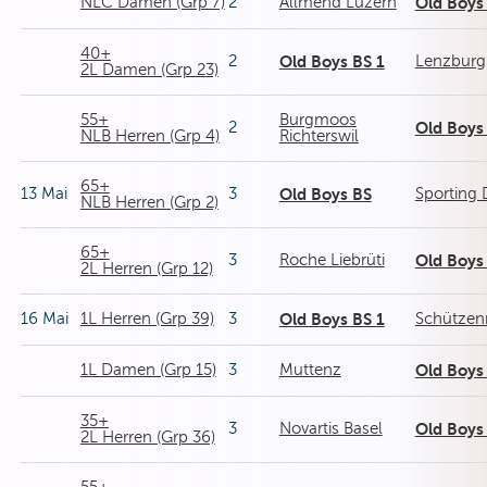
NLC Damen (Grp 7)
2
Allmend Luzern
Old Boys
40+
2
Old Boys BS 1
Lenzburg
2L Damen (Grp 23)
55+
Burgmoos
2
Old Boys
NLB Herren (Grp 4)
Richterswil
65+
13 Mai
3
Old Boys BS
Sporting
NLB Herren (Grp 2)
65+
3
Roche Liebrüti
Old Boys
2L Herren (Grp 12)
16 Mai
1L Herren (Grp 39)
3
Old Boys BS 1
Schützen
1L Damen (Grp 15)
3
Muttenz
Old Boys
35+
3
Novartis Basel
Old Boys
2L Herren (Grp 36)