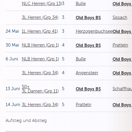
NLC Herren (Grp 13)
3
Bulle
Old Boys
3L Herren (Grp 34)
3
Old Boys BS
Sissach
24 Mai
1L Herren (Grp 41)
3
Herzogenbuchsee
Old Boys
30 Mai
NLB Herren (Grp 1)
4
Old Boys BS
Pratteln
6 Juni
NLB Herren (Grp 1)
5
Bulle
Old Boys
3L Herren (Grp 34)
4
Angenstein
Old Boys
50+
13 Juni
5
Old Boys BS
Schaffha
3L Damen (Grp 11)
14 Juni
3L Herren (Grp 34)
5
Pratteln
Old Boys
Aufstieg und Abstieg