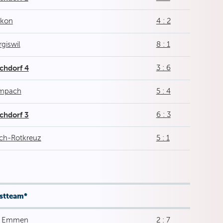
ikon
4 : 2
giswil
8 : 1
chdorf 4
3 : 6
mpach
5 : 4
chdorf 3
6 : 3
sch-Rotkreuz
5 : 1
stteam*
 Emmen
2 : 7