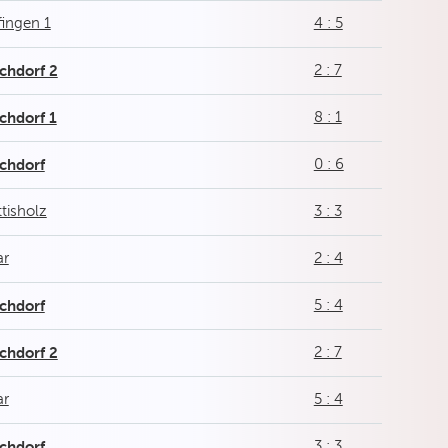
fingen 1
4 : 5
chdorf 2
2 : 7
chdorf 1
8 : 1
chdorf
0 : 6
tisholz
3 : 3
ar
2 : 4
chdorf
5 : 4
chdorf 2
2 : 7
ar
5 : 4
chdorf
3 : 3