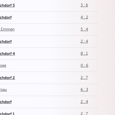
chdorf 3
3 : 6
chdorf
4 : 2
 Emmen
5 : 4
chdorf
2 : 4
chdorf 4
8 : 1
rsee
0 : 6
chdorf 2
2 : 7
rsau
6 : 3
chdorf
2 : 4
chdorf 1
2 : 7