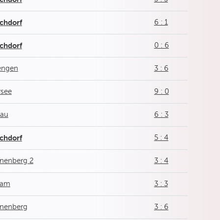
chdorf
6 : 1
chdorf
0 : 6
iengen
3 : 6
rsee
9 : 0
tau
6 : 3
chdorf
5 : 4
nenberg 2
3 : 4
am
3 : 3
nenberg
3 : 6