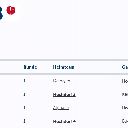
Runde
Heimteam
Ga
1
Dätwyler
Ho
1
Hochdorf 3
Ke
1
Alpnach
Ho
1
Hochdorf 4
Bu