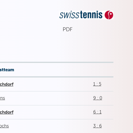
PDF
stteam
chdorf
1 : 5
rns
9 : 0
chdorf
6 : 1
ochs
3 : 6