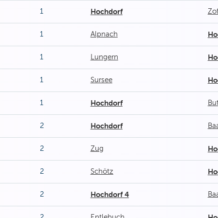
1
Hochdorf
Zo
1
Alpnach
Ho
1
Lungern
Ho
1
Sursee
Ho
1
Hochdorf
But
2
Hochdorf
Ba
2
Zug
Ho
2
Schötz
Ho
2
Hochdorf 4
Ba
2
Entlebuch
Ho