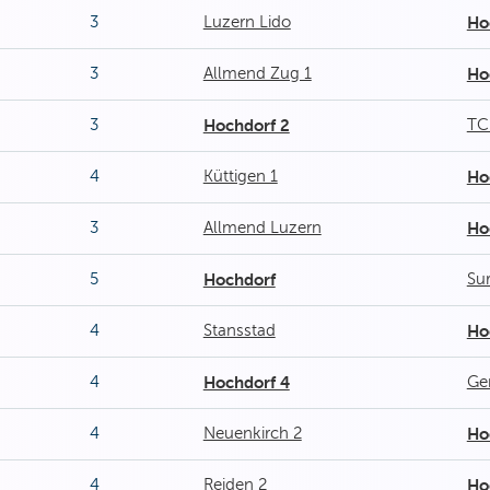
3
Luzern Lido
Ho
3
Allmend Zug 1
Ho
3
Hochdorf 2
TC
4
Küttigen 1
Ho
3
Allmend Luzern
Ho
5
Hochdorf
Su
4
Stansstad
Ho
4
Hochdorf 4
Ge
4
Neuenkirch 2
Ho
4
Reiden 2
Ho