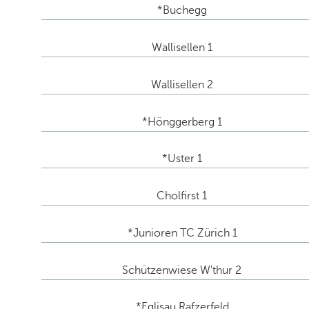
*Buchegg
Wallisellen 1
Wallisellen 2
*Hönggerberg 1
*Uster 1
Cholfirst 1
*Junioren TC Zürich 1
Schützenwiese W'thur 2
*Eglisau Rafzerfeld