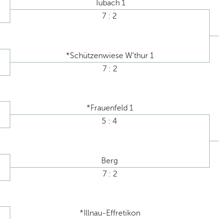
Tübach 1
7 : 2
*Schützenwiese W'thur 1
7 : 2
*Frauenfeld 1
5 : 4
Berg
7 : 2
*Illnau-Effretikon