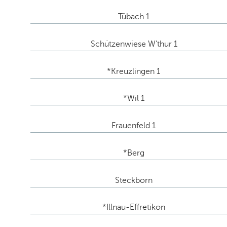
Tübach 1
Schützenwiese W'thur 1
*Kreuzlingen 1
*Wil 1
Frauenfeld 1
*Berg
Steckborn
*Illnau-Effretikon