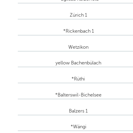
Zürich 1
*Rickenbach 1
Wetzikon
yellow Bachenbülach
*Rüthi
*Balterswil-Bichelsee
Balzers 1
*Wängi