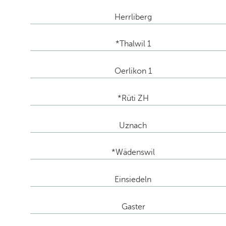
Herrliberg
*Thalwil 1
Oerlikon 1
*Rüti ZH
Uznach
*Wädenswil
Einsiedeln
Gaster