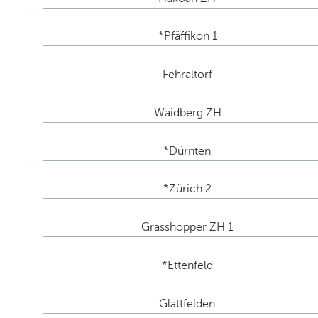
*Pfäffikon 1
Fehraltorf
Waidberg ZH
*Dürnten
*Zürich 2
Grasshopper ZH 1
*Ettenfeld
Glattfelden