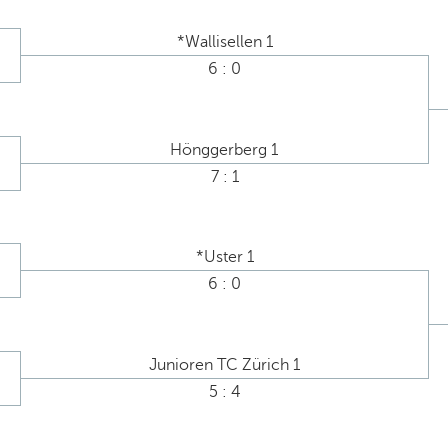
*Wallisellen 1
6 : 0
Hönggerberg 1
7 : 1
*Uster 1
6 : 0
Junioren TC Zürich 1
5 : 4