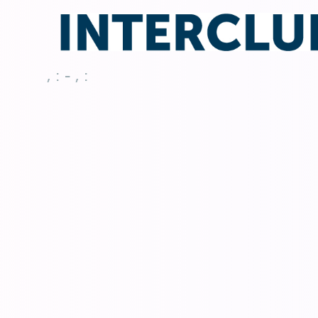
, : - , :