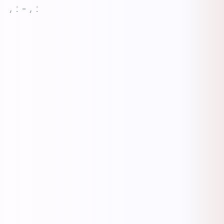
, : - , :