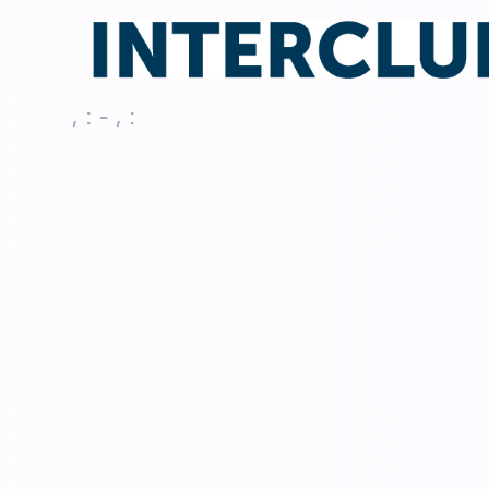
, : - , :