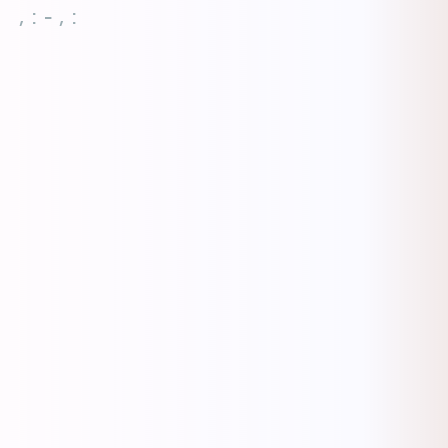
, : - , :