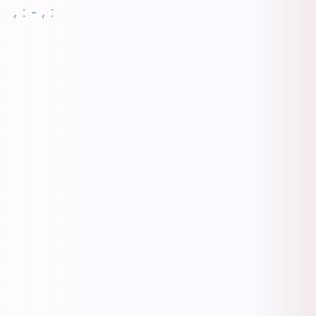
, : - , :