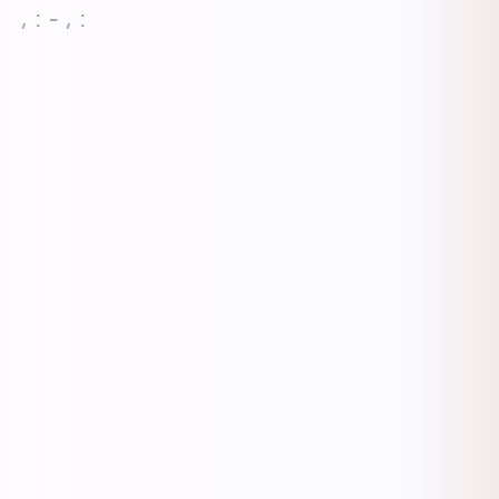
, : - , :