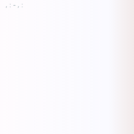
, : - , :