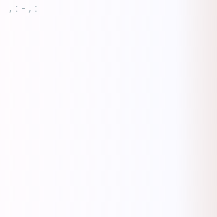
, : - , :