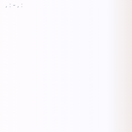
, : - , :