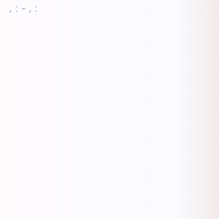
, : - , :