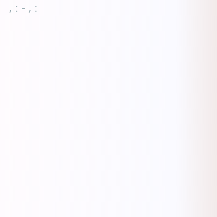
, : - , :