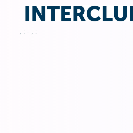
, : - , :