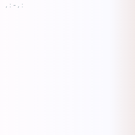
, : - , :