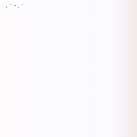
, : - , :