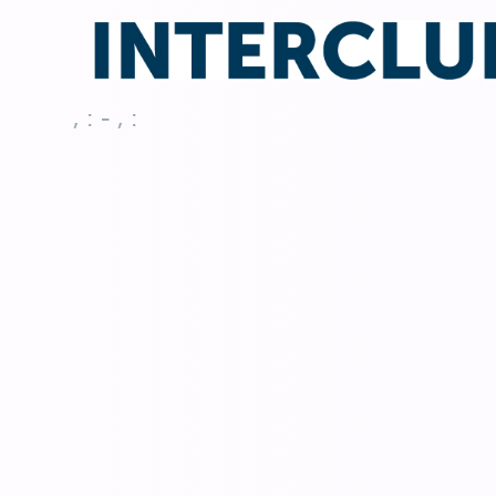
, : - , :