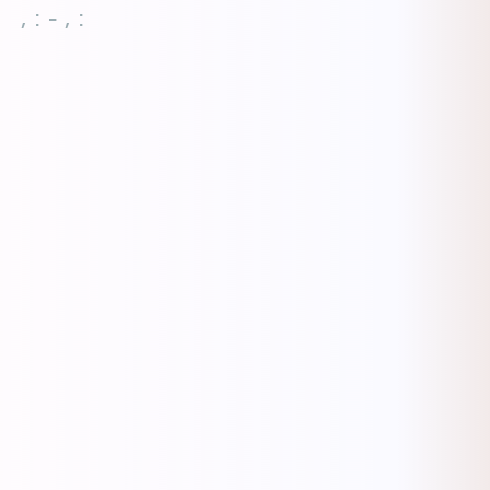
, : - , :