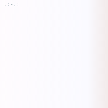
, : - , :