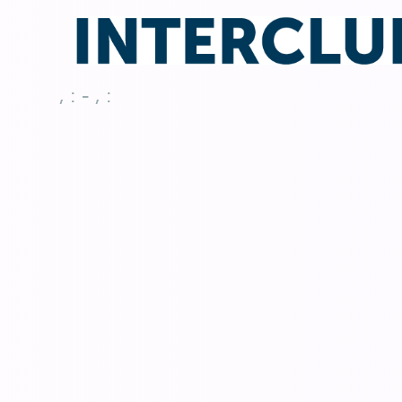
, : - , :