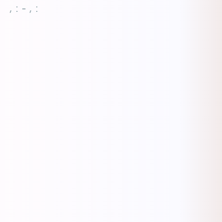
, : - , :