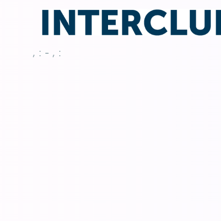
, : - , :