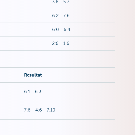
3:6 5:7
6:2 7:6
6:0 6:4
2:6 1:6
Resultat
6:1 6:3
7:6 4:6 7:10