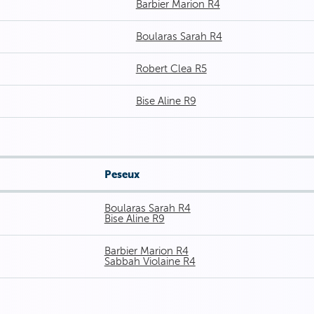
Barbier Marion R4
Boularas Sarah R4
Robert Clea R5
Bise Aline R9
Peseux
Boularas Sarah R4
Bise Aline R9
Barbier Marion R4
Sabbah Violaine R4