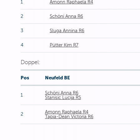
1
Amonn Raphaela R4
2
Schöni Anna R6
3
Sluga Annina R6
4
Pütter Kim R7
Doppel:
Pos
Neufeld BE
Schöni Anna R6
1
Stanisic Lucija R5
Amonn Raphaela R4
2
Tapia-Dean Victoria R6