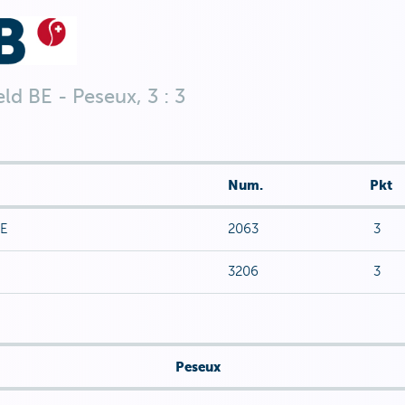
d BE - Peseux, 3 : 3
Num.
Pkt
BE
2063
3
3206
3
Peseux