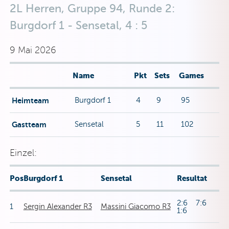
2L Herren, Gruppe 94, Runde 2:
Burgdorf 1 - Sensetal, 4 : 5
9 Mai 2026
Name
Pkt
Sets
Games
Heimteam
Burgdorf 1
4
9
95
Gastteam
Sensetal
5
11
102
Einzel:
Pos
Burgdorf 1
Sensetal
Resultat
2:6 7:6
1
Sergin Alexander R3
Massini Giacomo R3
1:6