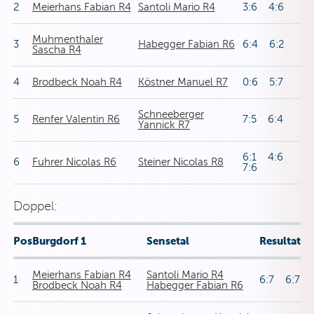
2
Meierhans Fabian R4
Santoli Mario R4
3:6 4:6
Muhmenthaler
3
Habegger Fabian R6
6:4 6:2
Sascha R4
4
Brodbeck Noah R4
Köstner Manuel R7
0:6 5:7
Schneeberger
5
Renfer Valentin R6
7:5 6:4
Yannick R7
6:1 4:6
6
Fuhrer Nicolas R6
Steiner Nicolas R8
7:6
Doppel:
Pos
Burgdorf 1
Sensetal
Resultat
Meierhans Fabian R4
Santoli Mario R4
1
6:7 6:7
Brodbeck Noah R4
Habegger Fabian R6