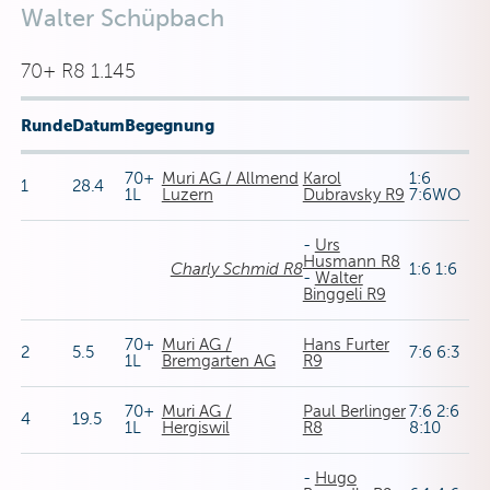
Walter Schüpbach
70+ R8 1.145
Runde
Datum
Begegnung
70+
Muri AG / Allmend
Karol
1:6
1
28.4
1L
Luzern
Dubravsky R9
7:6WO
-
Urs
Husmann R8
Charly Schmid R8
1:6 1:6
-
Walter
Binggeli R9
70+
Muri AG /
Hans Furter
2
5.5
7:6 6:3
1L
Bremgarten AG
R9
70+
Muri AG /
Paul Berlinger
7:6 2:6
4
19.5
1L
Hergiswil
R8
8:10
-
Hugo