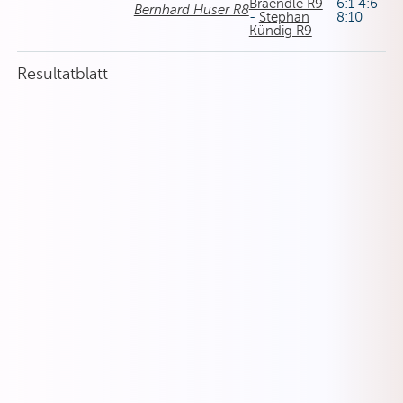
Braendle R9
6:1 4:6
Bernhard Huser R8
-
Stephan
8:10
Kündig R9
Resultatblatt