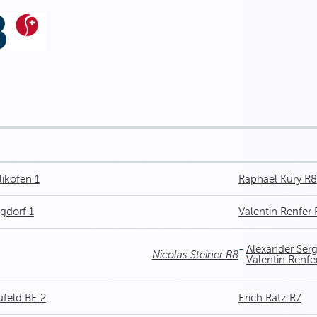
likofen 1
Raphael Küry R8
rgdorf 1
Valentin Renfer 
-
Alexander Serg
Nicolas Steiner R8
-
Valentin Renfe
ufeld BE 2
Erich Rätz R7