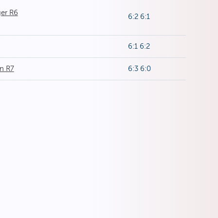
er R6
6:2 6:1
6:1 6:2
n R7
6:3 6:0