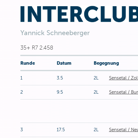
Yannick Schneeberger
35+ R7 2.458
Runde
Datum
Begegnung
1
3.5
2L
Sensetal / Zol
2
9.5
2L
Sensetal / Bu
3
17.5
2L
Sensetal / Ne