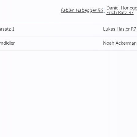
-
Daniel Honegg
Fabian Habegger R6
-
Erich Rätz R7
rsatz 1
Lukas Hasler R7
mdidier
Noah Ackerman