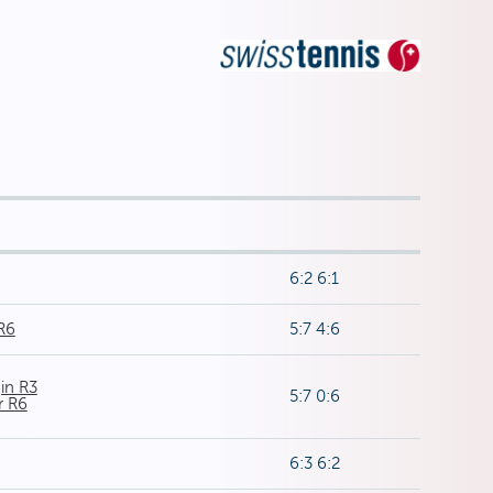
6:2 6:1
R6
5:7 4:6
in R3
5:7 0:6
r R6
6:3 6:2