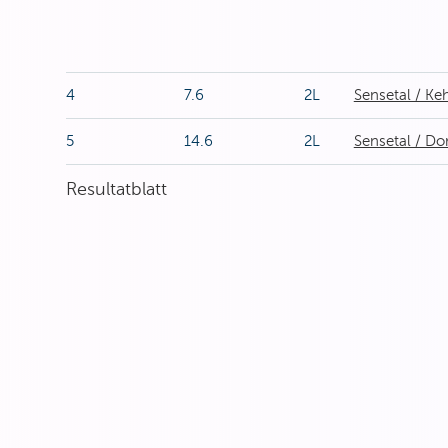
4
7.6
2L
Sensetal / Keh
5
14.6
2L
Sensetal / Do
Resultatblatt