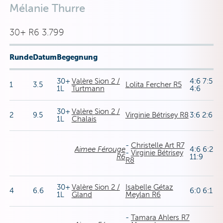
Mélanie Thurre
30+ R6 3.799
Runde
Datum
Begegnung
30+
Valère Sion 2 /
4:6 7:5
1
3.5
Lolita Fercher R5
1L
Turtmann
4:6
30+
Valère Sion 2 /
2
9.5
Virginie Bétrisey R8
3:6 2:6
1L
Chalais
-
Christelle Art R7
Aimee Férouge
4:6 6:2
-
Virginie Bétrisey
R6
11:9
R8
30+
Valère Sion 2 /
Isabelle Gétaz
4
6.6
6:0 6:1
1L
Gland
Meylan R6
-
Tamara Ahlers R7