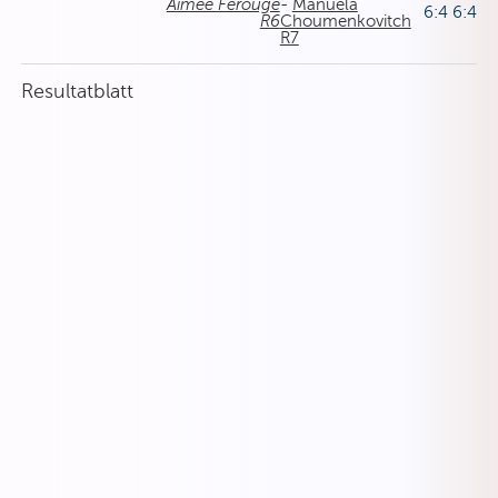
Aimee Férouge
-
Manuela
6:4 6:4
R6
Choumenkovitch
R7
Resultatblatt