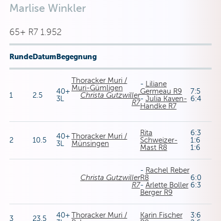
Marlise Winkler
65+ R7 1.952
Runde
Datum
Begegnung
Thoracker Muri /
-
Liliane
Muri-Gümligen
40+
Germeau R9
7:5
1
2.5
Christa Gutzwiller
3L
-
Julia Kaven-
6:4
R7
Handke R7
Rita
6:3
40+
Thoracker Muri /
2
10.5
Schweizer-
1:6
3L
Münsingen
Mast R8
1:6
-
Rachel Reber
Christa Gutzwiller
R8
6:0
R7
-
Arlette Boller
6:3
Berger R9
40+
Thoracker Muri /
Karin Fischer
3:6
3
23.5