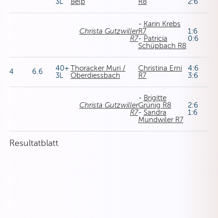
3L
Belp
R8
2:6
-
Karin Krebs
Christa Gutzwiller
R7
1:6
R7
-
Patricia
0:6
Schüpbach R8
40+
Thoracker Muri /
Christina Erni
4:6
4
6.6
3L
Oberdiessbach
R7
3:6
-
Brigitte
Christa Gutzwiller
Grünig R8
2:6
R7
-
Sandra
1:6
Mundwiler R7
Resultatblatt