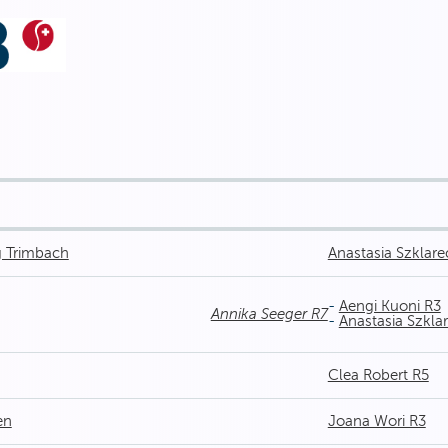
g Trimbach
Anastasia Szklare
-
Aengi Kuoni R3
Annika Seeger R7
-
Anastasia Szklar
Clea Robert R5
en
Joana Wori R3