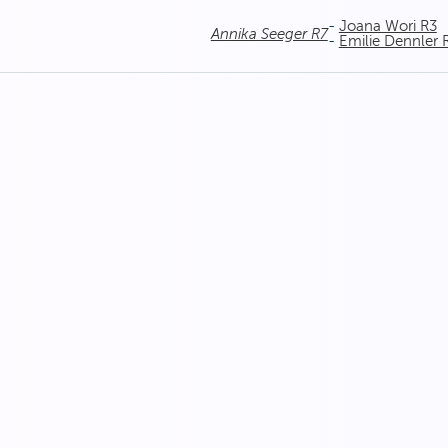
-
Joana Wori R3
Annika Seeger R7
-
Emilie Dennler 