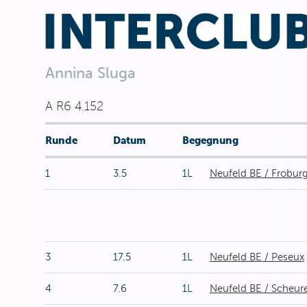
Annina Sluga
A R6 4.152
Runde
Datum
Begegnung
1
3.5
1L
Neufeld BE / Frobur
3
17.5
1L
Neufeld BE / Peseux
4
7.6
1L
Neufeld BE / Scheur