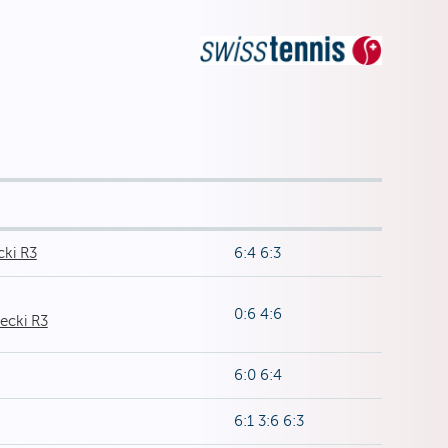
cki R3
6:4 6:3
0:6 4:6
ecki R3
6:0 6:4
6:1 3:6 6:3