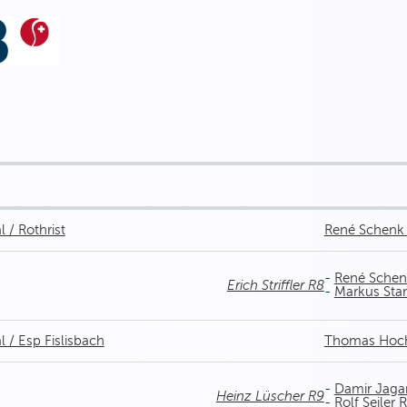
 / Rothrist
René Schenk
-
René Schen
Erich Striffler R8
-
Markus Sta
l / Esp Fislisbach
Thomas Hoch
-
Damir Jaga
Heinz Lüscher R9
-
Rolf Seiler 