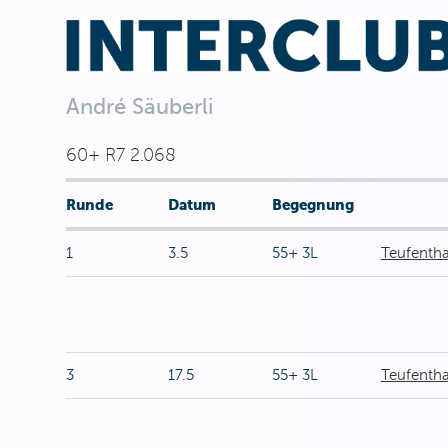
André Säuberli
60+ R7 2.068
Runde
Datum
Begegnung
1
3.5
55+ 3L
Teufenthal
3
17.5
55+ 3L
Teufentha