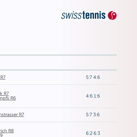
 R7
5:7 4:6
k R7
4:6 1:6
mpfli R6
strasser R7
5:7 3:6
rich R8
6:2 6:3
R9