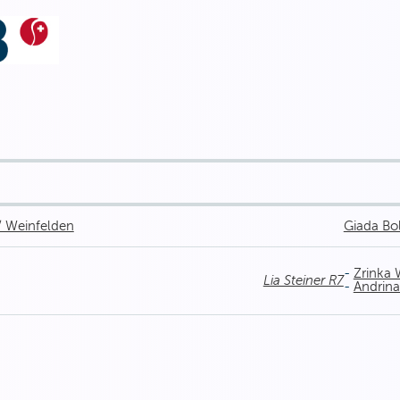
/ Weinfelden
Giada Bol
-
Zrinka 
Lia Steiner R7
-
Andrina