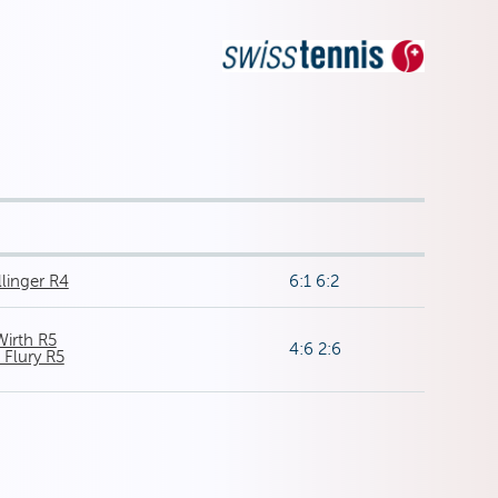
linger R4
6:1 6:2
Wirth R5
4:6 2:6
 Flury R5