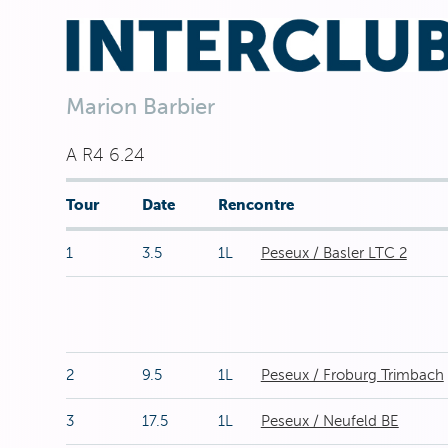
Marion Barbier
A R4 6.24
Tour
Date
Rencontre
1
3.5
1L
Peseux / Basler LTC 2
2
9.5
1L
Peseux / Froburg Trimbach
3
17.5
1L
Peseux / Neufeld BE