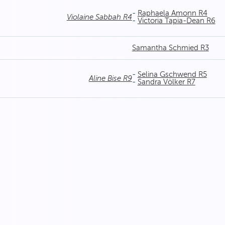
-
Raphaela Amonn R4
Violaine Sabbah R4
-
Victoria Tapia-Dean R6
Samantha Schmied R3
-
Selina Gschwend R5
Aline Bise R9
-
Sandra Völker R7