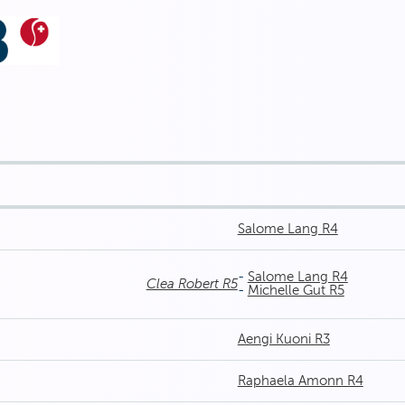
Salome Lang R4
-
Salome Lang R4
Clea Robert R5
-
Michelle Gut R5
Aengi Kuoni R3
Raphaela Amonn R4