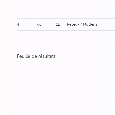
4
7.6
1L
Peseux / Muttenz
Feuille de résultats