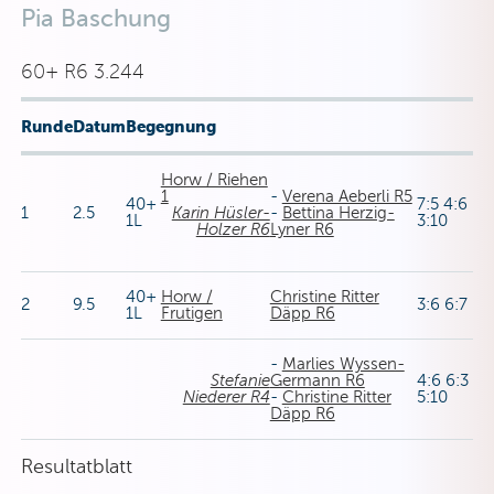
Pia Baschung
60+ R6 3.244
Runde
Datum
Begegnung
Horw / Riehen
1
-
Verena Aeberli R5
40+
7:5 4:6
1
2.5
Karin Hüsler-
-
Bettina Herzig-
1L
3:10
Holzer R6
Lyner R6
40+
Horw /
Christine Ritter
2
9.5
3:6 6:7
1L
Frutigen
Däpp R6
-
Marlies Wyssen-
Stefanie
Germann R6
4:6 6:3
Niederer R4
-
Christine Ritter
5:10
Däpp R6
Resultatblatt