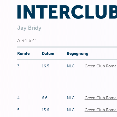
Jay Bridy
A R4 6.41
Runde
Datum
Begegnung
3
16.5
NLC
Green Club Roman
4
6.6
NLC
Green Club Roman
5
13.6
NLC
Green Club Roman