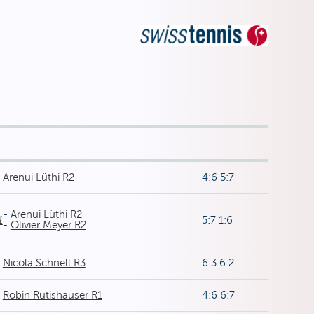
Arenui Lüthi R2
4:6 5:7
-
Arenui Lüthi R2
1
5:7 1:6
-
Olivier Meyer R2
Nicola Schnell R3
6:3 6:2
Robin Rutishauser R1
4:6 6:7