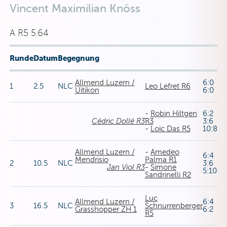
Vincent Maximilian Knöss
A R5 5.64
Runde
Datum
Begegnung
Allmend Luzern /
6:0
1
2.5
NLC
Leo Lefret R6
Uitikon
6:0
-
Robin Hiltgen
6:2
Cédric Dollé R3
R3
3:6
-
Loïc Das R5
10:8
Allmend Luzern /
-
Amedeo
6:4
Mendrisio
Palma R1
2
10.5
NLC
3:6
Jan Viol R3
-
Simone
5:10
Sandrinelli R2
Luc
Allmend Luzern /
6:4
3
16.5
NLC
Schnurrenberger
Grasshopper ZH 1
6:2
R5