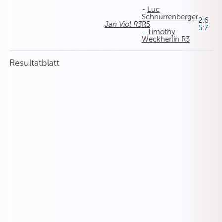
-
Luc
Schnurrenberger
2:6
Jan Viol R3
R5
5:7
-
Timothy
Weckherlin R3
Resultatblatt