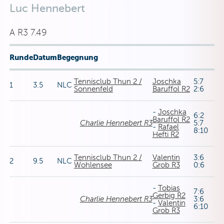
Luc Hennebert
A R3 7.49
Runde
Datum
Begegnung
Tennisclub Thun 2 /
Joschka
5:7
1
3.5
NLC
Sonnenfeld
Baruffol R2
2:6
-
Joschka
6:2
Baruffol R2
Charlie Hennebert R3
5:7
-
Rafael
8:10
Hefti R2
Tennisclub Thun 2 /
Valentin
3:6
2
9.5
NLC
Wohlensee
Grob R3
0:6
-
Tobias
7:6
Gerbig R2
Charlie Hennebert R3
3:6
-
Valentin
6:10
Grob R3