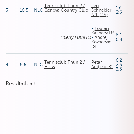
Tennisclub Thun 2 /
Léo
1:6
3
16.5
NLC
Geneva Country Club
Schneider
2:6
N4 (119)
-
Toufan
Kashaev R3
6:1
Thierry Lüthi R3
-
Andrej
6:4
Kovacevic
R4
6:2
Tennisclub Thun 2 /
Petar
4
6.6
NLC
2:6
Horw
Andjelic R1
3:6
Resultatblatt