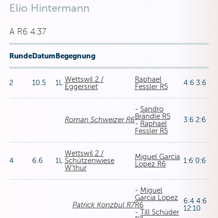
Elio Hintermann
A R6 4.37
Runde
Datum
Begegnung
Wettswil 2 /
Raphael
2
10.5
1L
4:6 3:6
Eggersriet
Fessler R5
-
Sandro
Brändle R5
Roman Schweizer R6
3:6 2:6
-
Raphael
Fessler R5
Wettswil 2 /
Miguel Garcia
4
6.6
1L
Schützenwiese
1:6 0:6
Lopez R6
W'thur
-
Miguel
Garcia Lopez
6:4 4:6
Patrick Konzbul R7
R6
12:10
-
Till Schüder