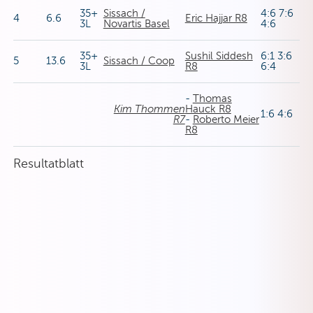
35+
Sissach /
4:6 7:6
4
6.6
Eric Hajjar R8
3L
Novartis Basel
4:6
35+
Sushil Siddesh
6:1 3:6
5
13.6
Sissach / Coop
3L
R8
6:4
-
Thomas
Kim Thommen
Hauck R8
1:6 4:6
R7
-
Roberto Meier
R8
Resultatblatt