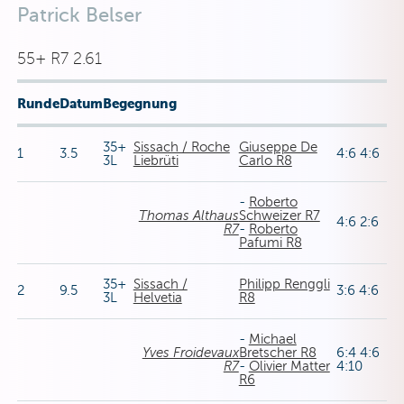
Patrick Belser
55+ R7 2.61
Runde
Datum
Begegnung
35+
Sissach / Roche
Giuseppe De
1
3.5
4:6 4:6
3L
Liebrüti
Carlo R8
-
Roberto
Thomas Althaus
Schweizer R7
4:6 2:6
R7
-
Roberto
Pafumi R8
35+
Sissach /
Philipp Renggli
2
9.5
3:6 4:6
3L
Helvetia
R8
-
Michael
Yves Froidevaux
Bretscher R8
6:4 4:6
R7
-
Olivier Matter
4:10
R6