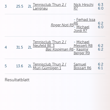
Tennisclub Thun 2 /
Nick Hirschi
6:3
3
25.5
2L
Langnau
R7
6:0
-
Ferhad Issa
R6
6:2
Roger Noti R5
-
Michael
6:0
Jordi R7
Tennisclub Thun 2 /
-
Michael
Neufeld BE 3
Messerli R8
6:2
4
31.5
2L
Bas Kooijman R6
-
Kasimir
6:2
Berger R9
Tennisclub Thun 2 /
Samuel
6:2
5
13.6
2L
Muri-Gümligen 1
Bossart R6
6:1
Resultatblatt