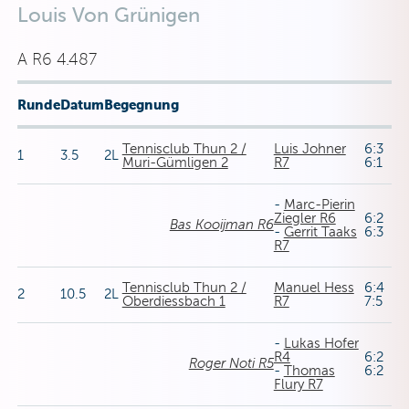
Louis Von Grünigen
A R6 4.487
Runde
Datum
Begegnung
Tennisclub Thun 2 /
Luis Johner
6:3
1
3.5
2L
Muri-Gümligen 2
R7
6:1
-
Marc-Pierin
Ziegler R6
6:2
Bas Kooijman R6
-
Gerrit Taaks
6:3
R7
Tennisclub Thun 2 /
Manuel Hess
6:4
2
10.5
2L
Oberdiessbach 1
R7
7:5
-
Lukas Hofer
R4
6:2
Roger Noti R5
-
Thomas
6:2
Flury R7