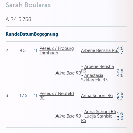
Sarah Boularas
A R4 5.758
Runde
Datum
Begegnung
Peseux / Froburg
4:6
2
9.5
1L
Arberie Berisha R3
Trimbach
5:7
-
Arberie Berisha
R3
2:6
Aline Bise R9
-
Anastasia
4:6
Szklarecki R3
Peseux / Neufeld
2:6
3
17.5
1L
Anna Schöni R6
BE
6:7
-
Anna Schöni R6
1:6
Aline Bise R9
-
Lucija Stanisic
3:6
R5