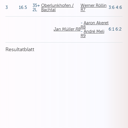
35+
Oberlunkhofen /
Werner Röllin
3
16.5
3:6 4:6
2L
Bachtal
R7
-
Aaron Akeret
R8
Jan Müller R8
6:1 6:2
-
André Meli
R9
Resultatblatt