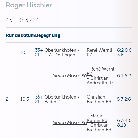
Roger Hischier
45+ R7 3.224
Runde
Datum
Begegnung
35+
Oberlunkhofen /
René Wernli
6:2 0:6
1
3.5
2L
U.A. Döttingen
R7
3:6
-
René Wernli
R7
Simon Moser R6
6:1 6:2
-
Christian
Andreatta R7
35+
Oberlunkhofen /
Christian
2
10.5
5:7 2:6
2L
Baden 1
Buchner R8
-
Martin
Kümin R6
6:3 4:6
Simon Moser R6
-
Christian
8:10
Buchner R8