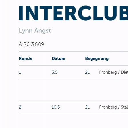
Lynn Angst
A R6 3.609
Runde
Datum
Begegnung
1
3.5
2L
Frohberg / Die
2
10.5
2L
Frohberg / Stal