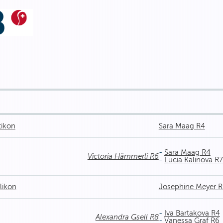
tikon
Sara Maag R4
-
Sara Maag R4
Victoria Hämmerli R6
-
Lucia Kalinova R7
likon
Josephine Meyer R
-
Iva Bartakova R4
Alexandra Gsell R8
-
Vanessa Graf R6