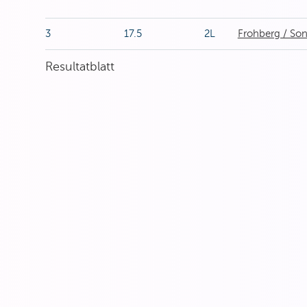
3
17.5
2L
Frohberg / So
Resultatblatt