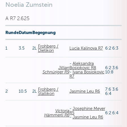
Noelia Zumstein
A R7 2.625
Runde
Datum
Begegnung
Frohberg /
1
3.5
2L
Lucia Kalinova R7
6:2 6:3
Dietikon
-
Aleksandra
Jillian
Bosiokovic R8
6:2 3:6
Schnüriger R9
-
Ivana Bosiokovic
10:8
R7
Frohberg /
7:6 3:6
2
10.5
2L
Jasmine Leu R6
Stallikon
6:4
-
Josephine Meyer
Victoria
R5
6:2 6:4
Hämmerli R6
-
Jasmine Leu R6