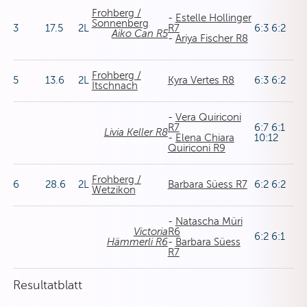
Frohberg /
-
Estelle Hollinger
Sonnenberg
3
17.5
2L
R7
6:3 6:2
Aiko Can R5
-
Ariya Fischer R8
Frohberg /
5
13.6
2L
Kyra Vertes R8
6:3 6:2
Itschnach
-
Vera Quiriconi
R7
6:7 6:1
Livia Keller R8
-
Elena Chiara
10:12
Quiriconi R9
Frohberg /
6
28.6
2L
Barbara Süess R7
6:2 6:2
Wetzikon
-
Natascha Müri
Victoria
R6
6:2 6:1
Hämmerli R6
-
Barbara Süess
R7
Resultatblatt