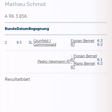
Mathieu Schmid
A R6 3.856
Runde
Datum
Begegnung
Grünfeld /
Florian Bernet
6:3
2
9.5
3L
Gommiswald
R7
6:2
-
Florian Bernet
R7
6:1
Pedro Hagmann R7
-
Mario Bernet
6:2
R7
Resultatblatt