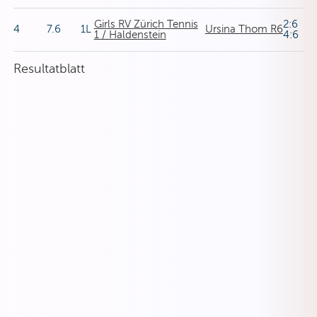
Girls RV Zürich Tennis
2:6
4
7.6
1L
Ursina Thom R6
1 / Haldenstein
4:6
Resultatblatt