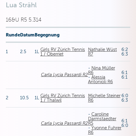
Lua Strähl
16&U R5 5.314
Runde
Datum
Begegnung
Girls RV Zürich Tennis
Nathalie Wüst
6:2
1
2.5
1L
1 / Oberriet
R7
6:3
-
Nina Müller
R6
6:1
Carla Lycia Passardi R2
-
Alessia
6:1
Antonioli R6
Girls RV Zürich Tennis
Michelle Steiner
6:0
2
10.5
1L
1 / Thalwil
R6
6:3
-
Caroline
Darmstaedter
6:1
Carla Lycia Passardi R2
R5
6:0
-
Yvonne Fuhrer
R6