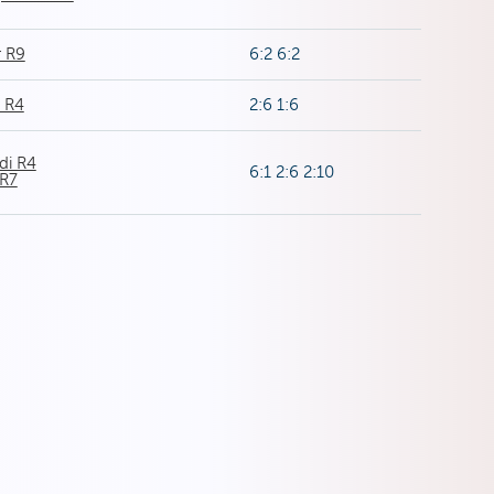
r R9
6:2 6:2
i R4
2:6 1:6
di R4
6:1 2:6 2:10
 R7