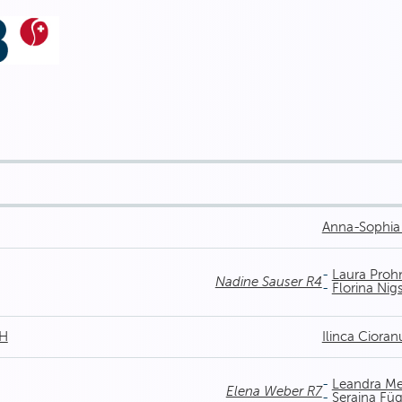
Anna-Sophia 
-
Laura Proh
Nadine Sauser R4
-
Florina Nig
ZH
Ilinca Cioran
-
Leandra Me
Elena Weber R7
-
Seraina Füg