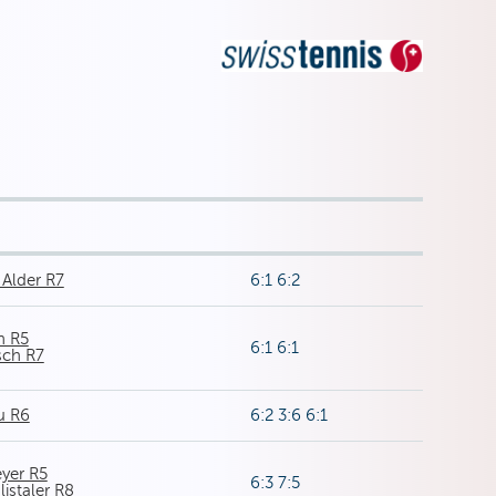
Alder R7
6:1 6:2
n R5
6:1 6:1
sch R7
u R6
6:2 3:6 6:1
yer R5
6:3 7:5
listaler R8