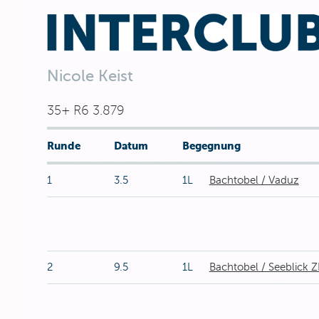
Nicole Keist
35+ R6 3.879
Runde
Datum
Begegnung
1
3.5
1L
Bachtobel / Vaduz
2
9.5
1L
Bachtobel / Seeblick 