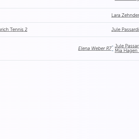
Lara Zehnde
ürich Tennis 2
Jule Passard
-
Jule Passar
Elena Weber R7
-
Mia Hagen