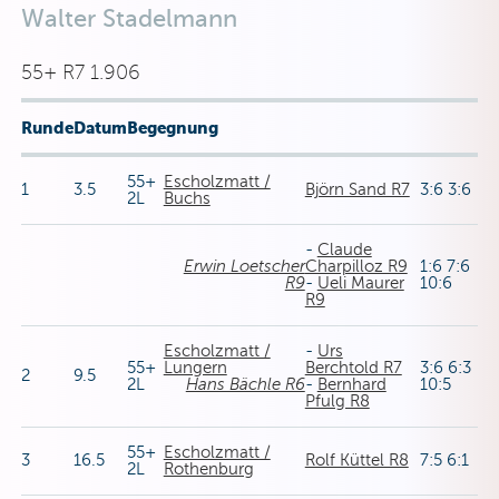
Walter Stadelmann
55+ R7 1.906
Runde
Datum
Begegnung
55+
Escholzmatt /
1
3.5
Björn Sand R7
3:6 3:6
2L
Buchs
-
Claude
Erwin Loetscher
Charpilloz R9
1:6 7:6
R9
-
Ueli Maurer
10:6
R9
Escholzmatt /
-
Urs
55+
Lungern
Berchtold R7
3:6 6:3
2
9.5
2L
Hans Bächle R6
-
Bernhard
10:5
Pfulg R8
55+
Escholzmatt /
3
16.5
Rolf Küttel R8
7:5 6:1
2L
Rothenburg